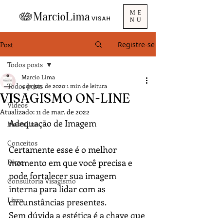
ME
NU
Post
Registre-se
Todos posts
Marcio Lima
Todos posts
4 de jun. de 2020
1 min de leitura
VISAGISMO ON-LINE
Videos
Atualizado:
11 de mar. de 2022
Adequação de Imagem
Masculino
Conceitos
Certamente esse é o melhor 
momento em que você precisa e 
Dicas
pode fortalecer sua imagem 
Consultoria Visagismo
interna para lidar com as 
Livro
circunstâncias presentes.
Sem dúvida a estética é a chave que 