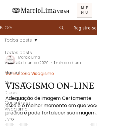
ME
NU
BLOG
Registre-se
Todos posts
Todos posts
Marcio Lima
Videos
4 de jun. de 2020
1 min de leitura
Masculino
Consultoria Visagismo
Conceitos
VISAGISMO ON-LINE
Dicas
Adequação de Imagem Certamente
Consultoria
esse é o melhor momento em que você
Visagismo
precisa e pode fortalecer sua imagem
Livro
interna para lidar com as...