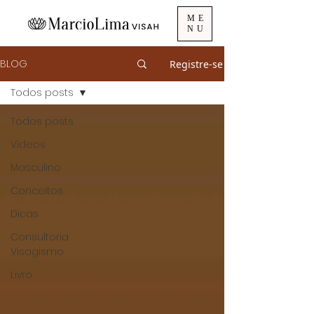
ME
NU
BLOG
Registre-se
Todos posts
Todos posts
Videos
Masculino
Conceitos
Dicas
Consultoria
Visagismo
Livro